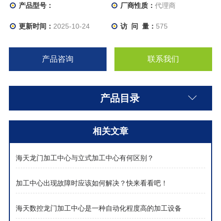
小
产品型号：
厂商性质：
代理商
3. 孔隙率低：极大提高零件表面耐磨、抗腐蚀及耐高温等特
更新时间：
2025-10-24
访 问 量：
575
殊性能
4. 节约成本：可循环使用，延长设备使用寿命
产品咨询
联系我们
产品目录
相关文章
海天龙门加工中心与立式加工中心有何区别？
加工中心出现故障时应该如何解决？快来看看吧！
海天数控龙门加工中心是一种自动化程度高的加工设备