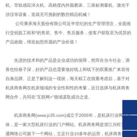
机、导轨感应淬火机、高精度内外圆磨床、三座标测量机、激光干
涉仪等设备，造就无可挑剔的数控精品机械！
公司秉承海天股份有限公司近半世纪的生产管理理念，全面推
行交钥匙工程和*的售前、售中、售后服务，使客户获取至为优异的
产品效能，缔造如您所愿的产业价值！
先进的技术和的产品是企业成功的保障，然而在当今社会，酒
香也怕巷子深，好的产品也需要做好线上和线下的双重推广来宣传
自身品牌。正是了解到这一现状，海天精工在慎重考虑后，基于对
机床商务网在机床领域的专业性和性的考量，近日选择与机床商务
网合作，共同在“互联网+”领域谋取成功之道。
机床商务网(www.jc35.com)成立于2005年，是机床行业网络媒
体，是一家大型机床行业的门户网站。机床商务网是浙江兴旺宝明
通网络公司旗下一个网站，立足行业10多年的运营，机床商务网积