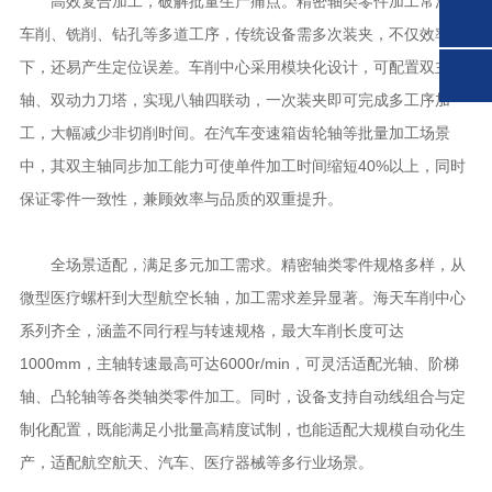
高效复合加工，破解批量生产痛点。精密轴类零件加工常涉及
车削、铣削、钻孔等多道工序，传统设备需多次装夹，不仅效率低
下，还易产生定位误差。车削中心采用模块化设计，可配置双主
轴、双动力刀塔，实现八轴四联动，一次装夹即可完成多工序加
工，大幅减少非切削时间。在汽车变速箱齿轮轴等批量加工场景
中，其双主轴同步加工能力可使单件加工时间缩短40%以上，同时
保证零件一致性，兼顾效率与品质的双重提升。
全场景适配，满足多元加工需求。精密轴类零件规格多样，从
微型医疗螺杆到大型航空长轴，加工需求差异显著。海天车削中心
系列齐全，涵盖不同行程与转速规格，最大车削长度可达
1000mm，主轴转速最高可达6000r/min，可灵活适配光轴、阶梯
轴、凸轮轴等各类轴类零件加工。同时，设备支持自动线组合与定
制化配置，既能满足小批量高精度试制，也能适配大规模自动化生
产，适配航空航天、汽车、医疗器械等多行业场景。