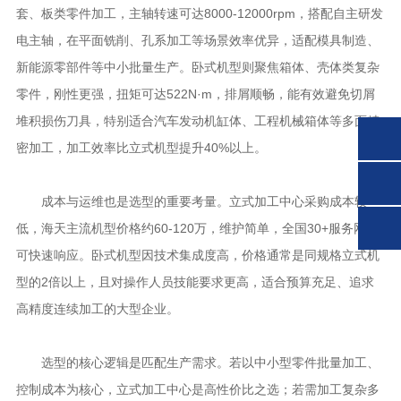
套、板类零件加工，主轴转速可达8000-12000rpm，搭配自主研发
电主轴，在平面铣削、孔系加工等场景效率优异，适配模具制造、
新能源零部件等中小批量生产。卧式机型则聚焦箱体、壳体类复杂
零件，刚性更强，扭矩可达522N·m，排屑顺畅，能有效避免切屑
堆积损伤刀具，特别适合汽车发动机缸体、工程机械箱体等多面精
密加工，加工效率比立式机型提升40%以上。
成本与运维也是选型的重要考量。立式加工中心采购成本较
低，海天主流机型价格约60-120万，维护简单，全国30+服务网点
可快速响应。卧式机型因技术集成度高，价格通常是同规格立式机
型的2倍以上，且对操作人员技能要求更高，适合预算充足、追求
高精度连续加工的大型企业。
选型的核心逻辑是匹配生产需求。若以中小型零件批量加工、
控制成本为核心，立式加工中心是高性价比之选；若需加工复杂多